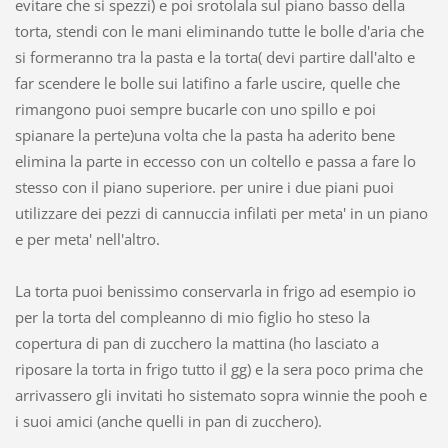
evitare che si spezzi) e poi srotolala sul piano basso della
torta, stendi con le mani eliminando tutte le bolle d'aria che
si formeranno tra la pasta e la torta( devi partire dall'alto e
far scendere le bolle sui latifino a farle uscire, quelle che
rimangono puoi sempre bucarle con uno spillo e poi
spianare la perte)una volta che la pasta ha aderito bene
elimina la parte in eccesso con un coltello e passa a fare lo
stesso con il piano superiore. per unire i due piani puoi
utilizzare dei pezzi di cannuccia infilati per meta' in un piano
e per meta' nell'altro.
La torta puoi benissimo conservarla in frigo ad esempio io
per la torta del compleanno di mio figlio ho steso la
copertura di pan di zucchero la mattina (ho lasciato a
riposare la torta in frigo tutto il gg) e la sera poco prima che
arrivassero gli invitati ho sistemato sopra winnie the pooh e
i suoi amici (anche quelli in pan di zucchero).