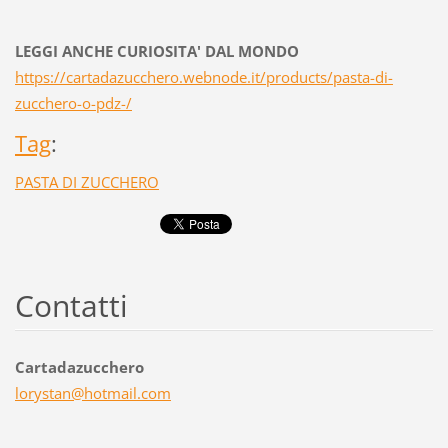
LEGGI ANCHE CURIOSITA' DAL MONDO
https://cartadazucchero.webnode.it/products/pasta-di-
zucchero-o-pdz-/
Tag
:
PASTA DI ZUCCHERO
Contatti
Cartadazucchero
lorystan
@hotmail
.com